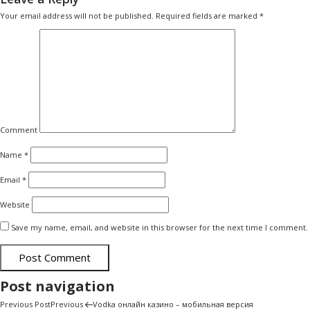
Your email address will not be published.
Required fields are marked
*
Comment
Name
*
Email
*
Website
Save my name, email, and website in this browser for the next time I comment.
Post navigation
Previous Post
Previous
Vodka онлайн казино – мобильная версия