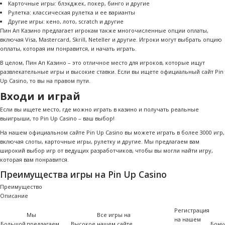
Карточные игры: блэкджек, покер, бинго и другие
Рулетка: классическая рулетка и ее варианты
Другие игры: кено, лото, scratch и другие
Пин Ап Казино предлагает игрокам также многочисленные опции оплаты,
включая Visa, Mastercard, Skrill, Neteller и другие. Игроки могут выбрать опцию
оплаты, которая им понравится, и начать играть.
В целом, Пин Ап Казино – это отличное место для игроков, которые ищут
развлекательные игры и высокие ставки. Если вы ищете официальный сайт Pin
Up Casino, то вы на правом пути.
Входи и играй
Если вы ищете место, где можно играть в казино и получать реальные
выигрыши, то Pin Up Casino – ваш выбор!
На нашем официальном сайте Pin Up Casino вы можете играть в более 3000 игр,
включая слоты, карточные игры, рулетку и другие. Мы предлагаем вам
широкий выбор игр от ведущих разработчиков, чтобы вы могли найти игру,
которая вам понравится.
Преимущества игры на Pin Up Casino
Преимущество
Описание
Регистрация
Мы
Все игры на
на нашем
Большой
предлагаем
Высокое
нашем сайте
Бону