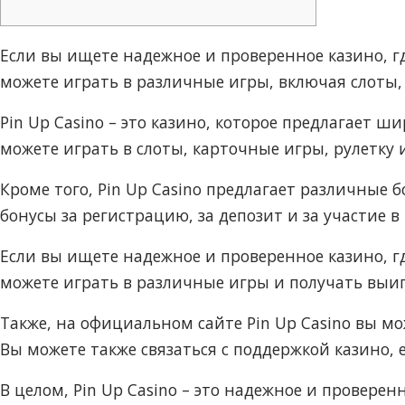
Если вы ищете надежное и проверенное казино, гд
можете играть в различные игры, включая слоты,
Pin Up Casino – это казино, которое предлагает ши
можете играть в слоты, карточные игры, рулетку 
Кроме того, Pin Up Casino предлагает различные
бонусы за регистрацию, за депозит и за участие в
Если вы ищете надежное и проверенное казино, гд
можете играть в различные игры и получать вы
Также, на официальном сайте Pin Up Casino вы мо
Вы можете также связаться с поддержкой казино, 
В целом, Pin Up Casino – это надежное и провер