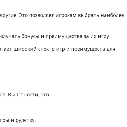
 и другие. Это позволяет игрокам выбрать наиболее
получать бонусы и преимущества за их игру.
лагает широкий спектр игр и преимуществ для
. В частности, это:
гры и рулетку.