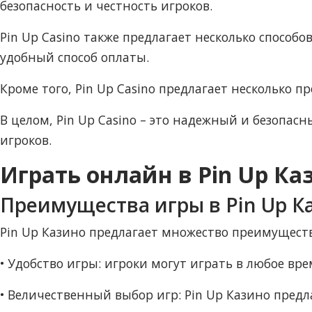
безопасность и честность игроков.
Pin Up Casino также предлагает несколько способов 
удобный способ оплаты.
Кроме того, Pin Up Casino предлагает несколько 
В целом, Pin Up Casino – это надежный и безопас
игроков.
Играть онлайн в Pin Up Ка
Преимущества игры в Pin Up К
Pin Up Казино предлагает множество преимуществ,
• Удобство игры: игроки могут играть в любое врем
• Величественный выбор игр: Pin Up Казино предла