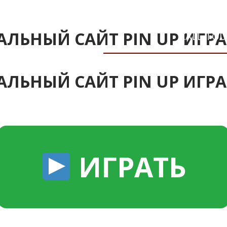
ЛЬНЫЙ САЙТ PIN UP ИГРА
CALL TO
HOME
ABOUT US
ЛЬНЫЙ САЙТ PIN UP ИГРА
ИГРАТЬ