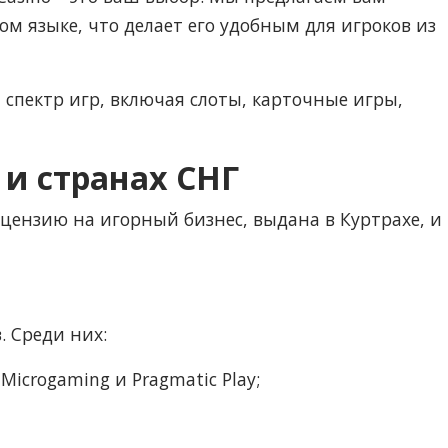
ом языке, что делает его удобным для игроков из
 спектр игр, включая слоты, карточные игры,
и странах СНГ
ицензию на игорный бизнес, выдана в Куртрахе, и
. Среди них:
icrogaming и Pragmatic Play;