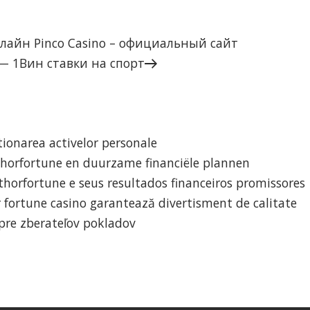
нлайн Pinco Casino – официальный сайт
— 1Вин ставки на спорт
tionarea activelor personale
horfortune en duurzame financiële plannen
horfortune e seus resultados financeiros promissores
r fortune casino garantează divertisment de calitate
pre zberateľov pokladov