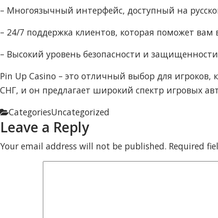
– Многоязычный интерфейс, доступный на русском 
– 24/7 поддержка клиентов, которая поможет вам 
– Высокий уровень безопасности и защищенност
Pin Up Casino – это отличный выбор для игроков,
СНГ, и он предлагает широкий спектр игровых авт
Categories
Uncategorized
Leave a Reply
Your email address will not be published.
Required fi