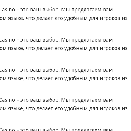
Casino – это ваш выбор. Мы предлагаем вам
ом языке, что делает его удобным для игроков из
Casino – это ваш выбор. Мы предлагаем вам
ом языке, что делает его удобным для игроков из
Casino – это ваш выбор. Мы предлагаем вам
ом языке, что делает его удобным для игроков из
Casino – это ваш выбор. Мы предлагаем вам
ом языке, что делает его удобным для игроков из
Casino – это ваш выбор. Мы предлагаем вам