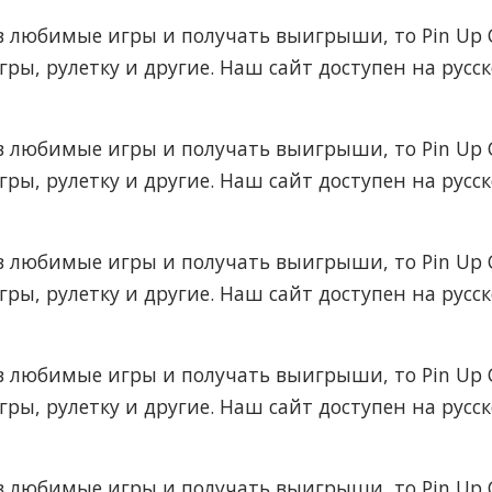
в любимые игры и получать выигрыши, то Pin Up 
ры, рулетку и другие. Наш сайт доступен на русск
в любимые игры и получать выигрыши, то Pin Up 
ры, рулетку и другие. Наш сайт доступен на русск
в любимые игры и получать выигрыши, то Pin Up 
ры, рулетку и другие. Наш сайт доступен на русск
в любимые игры и получать выигрыши, то Pin Up 
ры, рулетку и другие. Наш сайт доступен на русск
в любимые игры и получать выигрыши, то Pin Up 