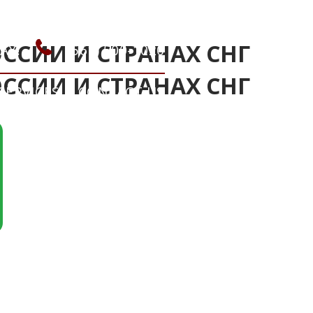
ССИИ И СТРАНАХ СНГ
DAY!
(561) 500-1020
ССИИ И СТРАНАХ СНГ
SERVICES
CONTACT US