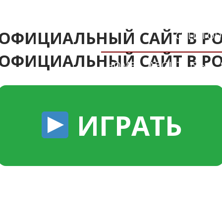
ОФИЦИАЛЬНЫЙ САЙТ В РО
CALL TO
ОФИЦИАЛЬНЫЙ САЙТ В РО
HOME
ABOUT US
ИГРАТЬ