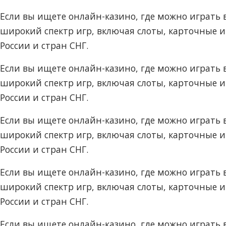
Если вы ищете онлайн-казино, где можно играть 
широкий спектр игр, включая слоты, карточные иг
России и стран СНГ.
Если вы ищете онлайн-казино, где можно играть 
широкий спектр игр, включая слоты, карточные иг
России и стран СНГ.
Если вы ищете онлайн-казино, где можно играть 
широкий спектр игр, включая слоты, карточные иг
России и стран СНГ.
Если вы ищете онлайн-казино, где можно играть 
широкий спектр игр, включая слоты, карточные иг
России и стран СНГ.
Если вы ищете онлайн-казино, где можно играть 