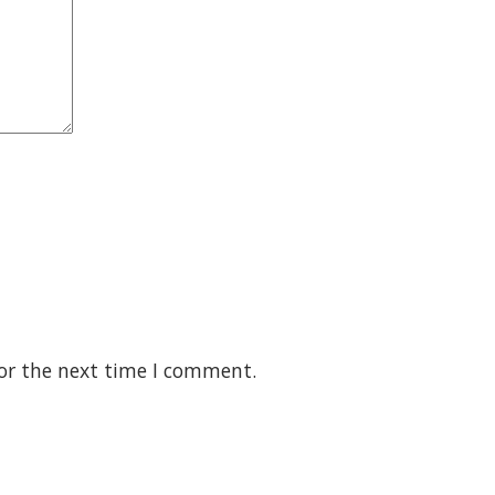
or the next time I comment.