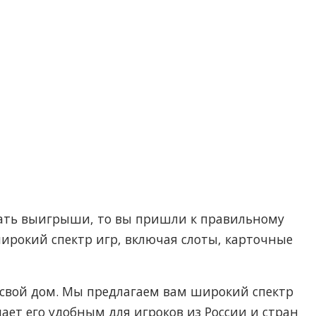
чать выигрыши, то вы пришли к правильному
 широкий спектр игр, включая слоты, карточные
я свой дом. Мы предлагаем вам широкий спектр
лает его удобным для игроков из России и стран