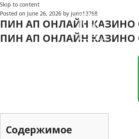
Skip to content
Posted on
June 26, 2026
by
juno13768
ПИН АП ОНЛАЙН КАЗИНО 
ПИН АП ОНЛАЙН КАЗИНО 
Содержимое