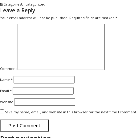
Categories
Uncategorized
Leave a Reply
Your email address will not be published.
Required fields are marked
*
Comment
Name
*
Email
*
Website
Save my name, email, and website in this browser for the next time I comment.