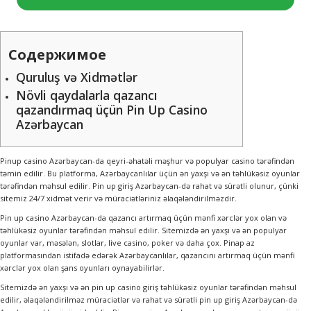
Содержимое
Quruluş və Xidmətlər
Növli qaydalarla qazancı
qazandırmaq üçün Pin Up Casino
Azərbaycan
Pinup casino Azərbaycan-da qeyri-əhatəli məşhur və populyar casino tərəfindən
təmin edilir. Bu platforma, Azərbaycanlılar üçün ən yaxşı və ən təhlükəsiz oyunlar
tərəfindən məhsul edilir. Pin up giriş Azərbaycan-də rahat və sürətli olunur, çünki
sitemiz 24/7 xidmət verir və müraciətləriniz əlaqələndirilməzdir.
Pin up casino Azərbaycan-da qazancı artırmaq üçün mənfi xərclər yox olan və
təhlükəsiz oyunlar tərəfindən məhsul edilir. Sitemizdə ən yaxşı və ən populyar
oyunlar var, məsələn, slotlar, live casino, poker və daha çox. Pinap az
platformasından istifadə edərək Azərbaycanlılar, qazancını artırmaq üçün mənfi
xərclər yox olan şans oyunları oynayabilirlər.
Sitemizdə ən yaxşı və ən
pin up casino giriş
təhlükəsiz oyunlar tərəfindən məhsul
edilir, əlaqələndirilməz müraciətlər və rahat və sürətli pin up giriş Azərbaycan-də