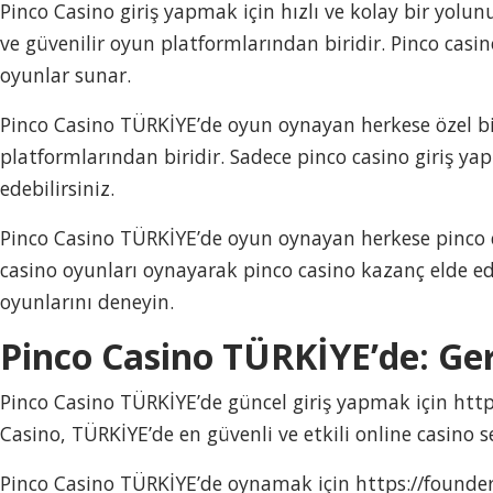
Pinco Casino giriş yapmak için hızlı ve kolay bir yolun
ve güvenilir oyun platformlarından biridir. Pinco casi
oyunlar sunar.
Pinco Casino TÜRKİYE’de oyun oynayan herkese özel bi
platformlarından biridir. Sadece pinco casino giriş ya
edebilirsiniz.
Pinco Casino TÜRKİYE’de oyun oynayan herkese pinco ca
casino oyunları oynayarak pinco casino kazanç elde ed
oyunlarını deneyin.
Pinco Casino TÜRKİYE’de: Ge
Pinco Casino TÜRKİYE’de güncel giriş yapmak için https
Casino, TÜRKİYE’de en güvenli ve etkili online casino s
Pinco Casino TÜRKİYE’de oynamak için https://foundersq