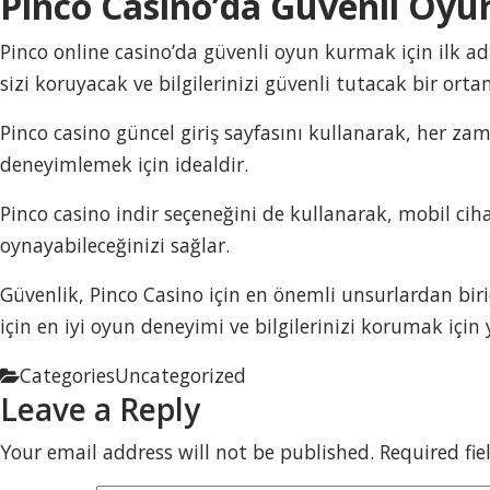
Pinco Casino’da Güvenli Oyu
Pinco online casino’da güvenli oyun kurmak için ilk adı
sizi koruyacak ve bilgilerinizi güvenli tutacak bir orta
Pinco casino güncel giriş sayfasını kullanarak, her za
deneyimlemek için idealdir.
Pinco casino indir seçeneğini de kullanarak, mobil cih
oynayabileceğinizi sağlar.
Güvenlik, Pinco Casino için en önemli unsurlardan birid
için en iyi oyun deneyimi ve bilgilerinizi korumak için 
Categories
Uncategorized
Leave a Reply
Your email address will not be published.
Required fi