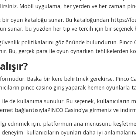
irsiniz. Mobil uygulama, her yerden ve her zaman pinc
ş bir oyun kataloğu sunar. Bu kataloğundan https://fou
un sunar, bu yüzden her tip ve tercih için bir seçenek b
venlik politikalarını göz önünde bulundurun. Pinco Casi
nır. Bu, gerçek para ile oyun oynarken tehlikelerden k
alışır?
formudur. Başka bir kere belirtmek gerekirse, Pinco Cas
nıcıların pinco casino giriş yaparak hemen oyunlarla t
 ile de kullanıma sunulur. Bu seçenek, kullanıcıların m
ternet bağlantısıylaPINCO Casino’ya girmeniz ve indir
bilgi edinmek için, platformun ana menüsünü keşfetmeni
u deneyim, kullanıcıların oyunları daha iyi anlamaların