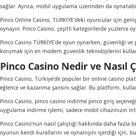
sağlar. Ayrıca, mobil uygulama üzerinden da oynatabil
Pinco Online Casino, TÜRKİYE’deki oyuncular için geni
oynayın. Pinco Casino, çeşitli kategorilerde yüzlerce oy
Pinco Casino TÜRKİYE’de oyun oynarken, güvenliği ve gü
korumak için en modern güvenlik teknolojilerini kulla
Pinco Casino Nedir ve Nasıl Ç
Pinco Casino, Türkiye’de popüler bir online casino plat
eğlence ve kazanma şansını sağlar. Bu platform, kulla
Pinco Casino, pinco casino indirme
pinco giriş
seçeneği
uygulama indirme işlemi, sadece mobil cihazınızın in
Pinco Casino’nun nasıl çalıştığı hakkında daha fazla 
oyunun kendi kurallarını ve oynanışını içerdiği için, b