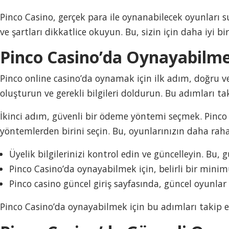
Pinco Casino, gerçek para ile oynanabilecek oyunları s
ve şartları dikkatlice okuyun. Bu, sizin için daha iyi b
Pinco Casino’da Oynayabilme
Pinco online casino’da oynamak için ilk adım, doğru ve 
oluşturun ve gerekli bilgileri doldurun. Bu adımları ta
İkinci adım, güvenli bir ödeme yöntemi seçmek. Pinco C
yöntemlerden birini seçin. Bu, oyunlarınızın daha raha
Üyelik bilgilerinizi kontrol edin ve güncelleyin. Bu, 
Pinco Casino’da oynayabilmek için, belirli bir minim
Pinco casino güncel giriş sayfasında, güncel oyunlar
Pinco Casino’da oynayabilmek için bu adımları takip edi