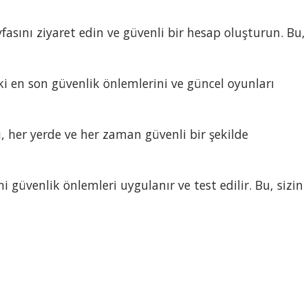
yfasını ziyaret edin ve güvenli bir hesap oluşturun. Bu,
ki en son güvenlik önlemlerini ve güncel oyunları
, her yerde ve her zaman güvenli bir şekilde
i güvenlik önlemleri uygulanır ve test edilir. Bu, sizin