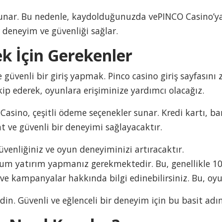
unar. Bu nedenle, kaydolduğunuzda vePINCO Casino’ya gi
ir deneyim ve güvenliği sağlar.
k İçin Gerekenler
güvenli bir giriş yapmak. Pinco casino giriş sayfasını z
kip ederek, oyunlara erişiminize yardımcı olacağız.
asino, çeşitli ödeme seçenekler sunar. Kredi kartı, ban
t ve güvenli bir deneyimi sağlayacaktır.
güvenliğiniz ve oyun deneyiminizi artıracaktır.
um yatırım yapmanız gerekmektedir. Bu, genellikle 10 TL
 ve kampanyalar hakkında bilgi edinebilirsiniz. Bu, oyu
n. Güvenli ve eğlenceli bir deneyim için bu basit adıml