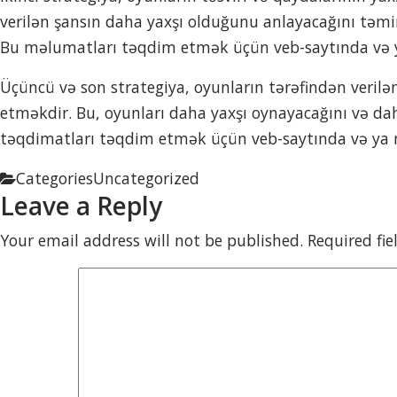
verilən şansın daha yaxşı olduğunu anlayacağını təmin 
Bu məlumatları təqdim etmək üçün veb-saytında və y
Üçüncü və son strategiya, oyunların tərəfindən verilən
etməkdir. Bu, oyunları daha yaxşı oynayacağını və daha
təqdimatları təqdim etmək üçün veb-saytında və ya m
Categories
Uncategorized
Leave a Reply
Your email address will not be published.
Required fi