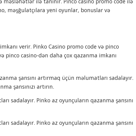
 məsləhətlər ilə tanınır. Pinco casino promo code ilə
no, məşğulatçılara yeni oyunlar, bonuslar və
imkanı verir. Pinko Casino promo code və pinco
r və pinco casino-dən daha çox qazanma imkanı
 qazanma şansını artırmaq üçün məlumatları sadalayır.
ma şansınızı artırın.
ları sadalayır. Pinko az oyunçuların qazanma şansını
ları sadalayır. Pinko az oyunçuların qazanma şansını