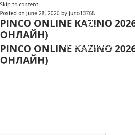
Skip to content
Posted on
June 28, 2026
by
juno13768
PINCO ONLINE KAZINO 202
ОНЛАЙН)
PINCO ONLINE KAZINO 202
ОНЛАЙН)