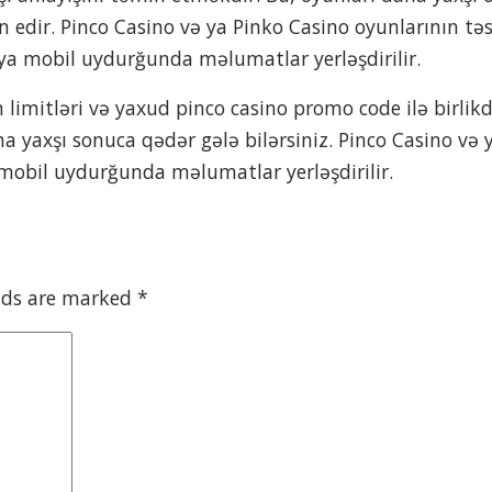
edir. Pinco Casino və ya Pinko Casino oyunlarının təsv
a mobil uydurğunda məlumatlar yerləşdirilir.
 limitləri və yaxud pinco casino promo code ilə birlik
 yaxşı sonuca qədər gələ bilərsiniz. Pinco Casino və y
obil uydurğunda məlumatlar yerləşdirilir.
elds are marked
*