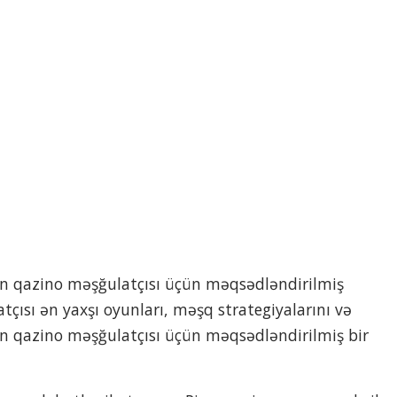
lin qazino məşğulatçısı üçün məqsədləndirilmiş
tçısı ən yaxşı oyunları, məşq strategiyalarını və
lin qazino məşğulatçısı üçün məqsədləndirilmiş bir