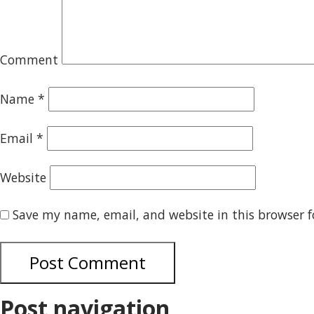
Comment
Name
*
Email
*
Website
Save my name, email, and website in this browser f
Post navigation