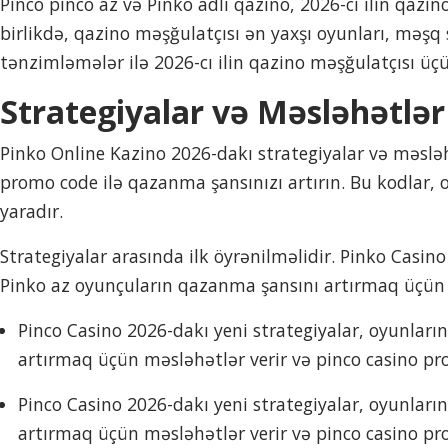
Pinco
pinco az
və Pinko adlı qazino, 2026-cı ilin qazi
birlikdə, qazino məşğulatçısı ən yaxşı oyunları, məşq
tənzimləmələr ilə 2026-cı ilin qazino məşğulatçısı ü
Strategiyalar və Məsləhətlər
Pinko Online Kazino 2026-dakı strategiyalar və məslə
promo code ilə qazanma şansınızı artırın. Bu kodlar
yaradır.
Strategiyalar arasında ilk öyrənilməlidir. Pinko Casin
Pinko az oyunçuların qazanma şansını artırmaq üçün m
Pinco Casino 2026-dakı yeni strategiyalar, oyunlar
artırmaq üçün məsləhətlər verir və pinco casino pro
Pinco Casino 2026-dakı yeni strategiyalar, oyunlar
artırmaq üçün məsləhətlər verir və pinco casino pro