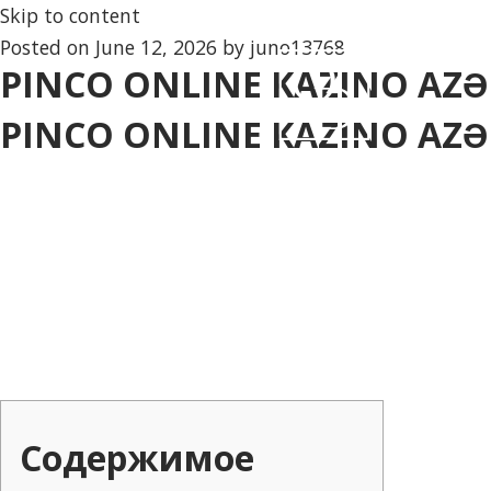
Skip to content
Posted on
June 12, 2026
by
juno13768
PINCO ONLINE KAZINO AZƏ
PINCO ONLINE KAZINO AZƏ
Содержимое