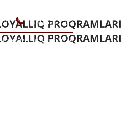
 LOYALLIQ PROQRAMLARI
DAY!
(561) 500-1020
 LOYALLIQ PROQRAMLARI
SERVICES
CONTACT US