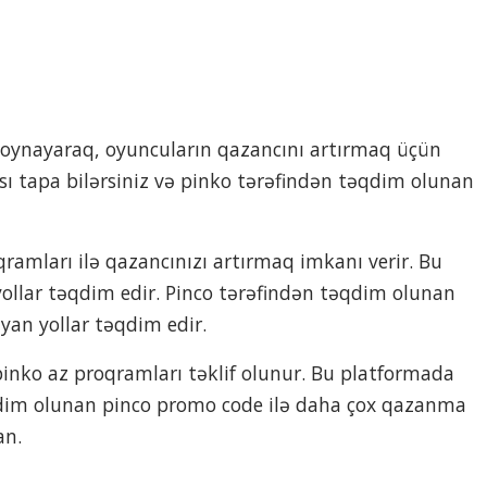
 oynayaraq, oyuncuların qazancını artırmaq üçün
sı tapa bilərsiniz və pinko tərəfindən təqdim olunan
ramları ilə qazancınızı artırmaq imkanı verir. Bu
llar təqdim edir. Pinco tərəfindən təqdim olunan
an yollar təqdim edir.
inko az proqramları təklif olunur. Bu platformada
təqdim olunan pinco promo code ilə daha çox qazanma
an.