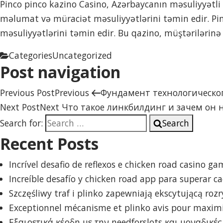
Pinco
pinco kazino
Casino, Azərbaycanın məsuliyyətli
məlumat və müraciət məsuliyyətlərini təmin edir. Pi
məsuliyyətlərini təmin edir. Bu qazino, müştərilərinə
Categories
Uncategorized
Post navigation
Previous Post
Previous
Фундамент технологическог
Next Post
Next
Что такое линкбилдинг и зачем он 
Search for:
Search
Recent Posts
Incrível desafio de reflexos e chicken road casino 
Increíble desafío y chicken road app para superar c
Szczęśliwy traf i plinko zapewniają ekscytującą ro
Exceptionnel mécanisme et plinko avis pour maximis
Εξαιρετικά κέρδη με την needforslots και μοναδικέ