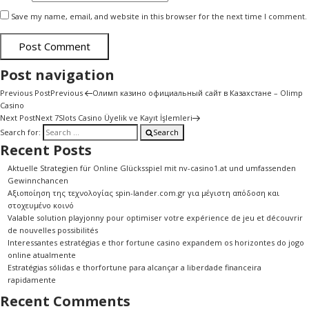
Save my name, email, and website in this browser for the next time I comment.
Post navigation
Previous Post
Previous
Олимп казино официальный сайт в Казахстане – Olimp
Casino
Next Post
Next
7Slots Casino Üyelik ve Kayıt İşlemleri
Search for:
Search
Recent Posts
Aktuelle Strategien für Online Glücksspiel mit nv-casino1.at und umfassenden
Gewinnchancen
Αξιοποίηση της τεχνολογίας spin-lander.com.gr για μέγιστη απόδοση και
στοχευμένο κοινό
Valable solution playjonny pour optimiser votre expérience de jeu et découvrir
de nouvelles possibilités
Interessantes estratégias e thor fortune casino expandem os horizontes do jogo
online atualmente
Estratégias sólidas e thorfortune para alcançar a liberdade financeira
rapidamente
Recent Comments