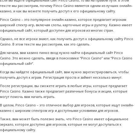
Если вы ищете официальный сайт Pinco Casino, то вы на правом пути. В этом
тексте мы рассмотрим, почему Pinco Casino является одним из лучших онлайн-
казино, и как вы можете получить доступ к его официальному сайту.
Pinco Casino – это популярное онлайн-казино, которое предлагает игрокам
широкий спектр игр, включая слоты, карточные игры и рулетку. Казино имеет
официальный сайт, который доступен для игроков из многих стран.
Однако, не все игроки знают, как получить доступ к официальному сайту Pinco
Casino. В этом тексте мы рассмотрим, как это сделать.
Для начала, вам
казино пинко вход
нужно найти официальный сайт Pinco
Casino. Это можно сделать, введя в поисковике “Pinco Casino” или “Pinco Casino
официальный сайт”.
Когда вы найдете официальный сайт, вам нужно зарегистрироваться, чтобы
получить доступ к играм. Регистрация проста и займет несколько минут.
После регистрации, вы сможете играть в любые игры, которые предлагает
Pinco Casino. Казино также предлагает различные бонусы и акции, которые
могут помочь вам начать играть.
В целом, Pinco Casino – это отличное выбор для игроков, которые ищут онлайн-
казино с широким спектром игр и доступными условиями для игроков.
Также, вам может быть полезно знать, что Pinco Casino имеет официальное
зеркало, которое доступно для игроков, которые не могут доступаться к
официальному сайту.