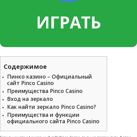
ИГРАТЬ
Содержимое
Пинко казино – Официальный
сайт Pinco Casino
Преимущества Pinco Casino
Вход на зеркало
Как найти зеркало Pinco Casino?
Преимущества и функции
официального сайта Pinco Casino