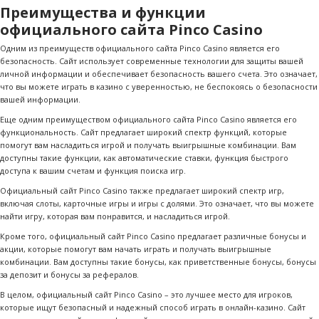
Преимущества и функции
официального сайта Pinco Casino
Одним из преимуществ официального сайта Pinco Casino является его
безопасность. Сайт использует современные технологии для защиты вашей
личной информации и обеспечивает безопасность вашего счета. Это означает,
что вы можете играть в казино с уверенностью, не беспокоясь о безопасности
вашей информации.
Еще одним преимуществом официального сайта Pinco Casino является его
функциональность. Сайт предлагает широкий спектр функций, которые
помогут вам насладиться игрой и получать выигрышные комбинации. Вам
доступны такие функции, как автоматические ставки, функция быстрого
доступа к вашим счетам и функция поиска игр.
Официальный сайт Pinco Casino также предлагает широкий спектр игр,
включая слоты, карточные игры и игры с долями. Это означает, что вы можете
найти игру, которая вам понравится, и насладиться игрой.
Кроме того, официальный сайт Pinco Casino предлагает различные бонусы и
акции, которые помогут вам начать играть и получать выигрышные
комбинации. Вам доступны такие бонусы, как приветственные бонусы, бонусы
за депозит и бонусы за рефералов.
В целом, официальный сайт Pinco Casino – это лучшее место для игроков,
которые ищут безопасный и надежный способ играть в онлайн-казино. Сайт