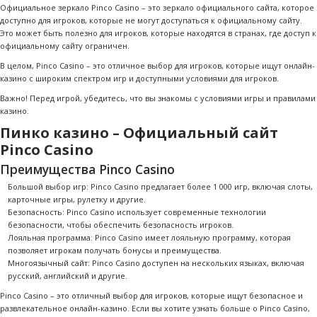
Официальное зеркало Pinco Casino – это зеркало официального сайта, которое
доступно для игроков, которые не могут доступаться к официальному сайту.
Это может быть полезно для игроков, которые находятся в странах, где доступ к
официальному сайту ограничен.
В целом, Pinco Casino – это отличное выбор для игроков, которые ищут онлайн-
казино с широким спектром игр и доступными условиями для игроков.
Важно! Перед игрой, убедитесь, что вы знакомы с условиями игры и правилами
казино.
Пинко казино – Официальный сайт
Pinco Casino
Преимущества Pinco Casino
Большой выбор игр: Pinco Casino предлагает более 1 000 игр, включая слоты,
карточные игры, рулетку и другие.
Безопасность: Pinco Casino использует современные технологии
безопасности, чтобы обеспечить безопасность игроков.
Лояльная программа: Pinco Casino имеет лояльную программу, которая
позволяет игрокам получать бонусы и преимущества.
Многоязычный сайт: Pinco Casino доступен на нескольких языках, включая
русский, английский и другие.
Pinco Casino – это отличный выбор для игроков, которые ищут безопасное и
развлекательное онлайн-казино. Если вы хотите узнать больше о Pinco Casino,