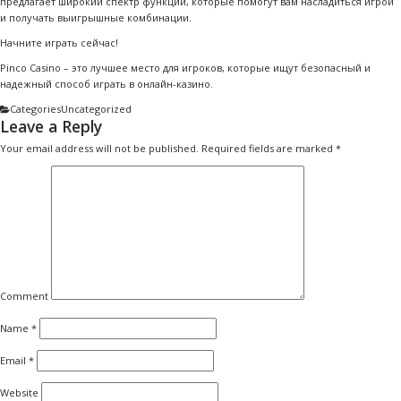
предлагает широкий спектр функций, которые помогут вам насладиться игрой
и получать выигрышные комбинации.
Начните играть сейчас!
Pinco Casino – это лучшее место для игроков, которые ищут безопасный и
надежный способ играть в онлайн-казино.
Categories
Uncategorized
Leave a Reply
Your email address will not be published.
Required fields are marked
*
Comment
Name
*
Email
*
Website