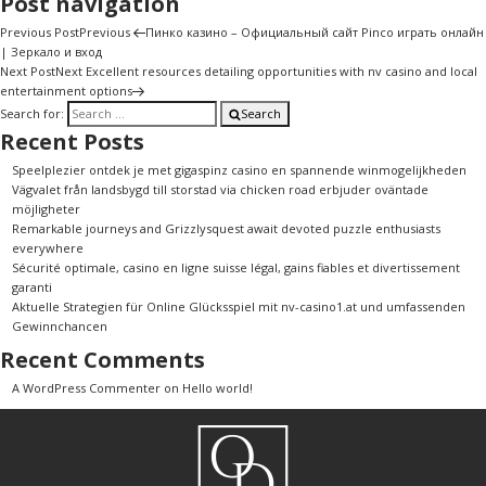
Post navigation
Previous Post
Previous
Пинко казино – Официальный сайт Pinco играть онлайн
| Зеркало и вход
Next Post
Next
Excellent resources detailing opportunities with nv casino and local
entertainment options
Search for:
Search
Recent Posts
Speelplezier ontdek je met gigaspinz casino en spannende winmogelijkheden
Vägvalet från landsbygd till storstad via chicken road erbjuder oväntade
möjligheter
Remarkable journeys and Grizzlysquest await devoted puzzle enthusiasts
everywhere
Sécurité optimale, casino en ligne suisse légal, gains fiables et divertissement
garanti
Aktuelle Strategien für Online Glücksspiel mit nv-casino1.at und umfassenden
Gewinnchancen
Recent Comments
A WordPress Commenter
on
Hello world!