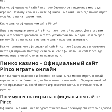
нем.
Важно: официальный сайт Pinco – это безопасное и надежное место для
игроков. Поэтому, если вы ищете официальный сайт Pinco, где можно играть
онлайн, то вы на правом пути.
Как играть на официальном сайте Pinco?
Играть на официальном сайте Pinco – это простой процесс. Для этого вам
нужно зарегистрироваться на сайте, указав свои личные данные и выбрав
валюту. Затем вы можете начать играть и получать выигрыши.
Важно помнить, что официальный сайт Pinco – это безопасное и надежное
место для игроков. Поэтому, если вы ищете официальный сайт Pinco, где
можно играть онлайн, то вы на правом пути.
Пинко казино – Официальный сайт
Pinco играть онлайн
Если вы ищете надежное и безопасное казино, где можно играть в онлайн-
версии своих любимых игр, то Pinco казино – ваш выбор. Официальный сайт
Pinco предлагает широкий спектр игр, включая слоты, карточные игры и
рулетку.
Преимущества игры на официальном сайте
Pinco
Официальный сайт Pinco предлагает несколько преимуществ, которые делают