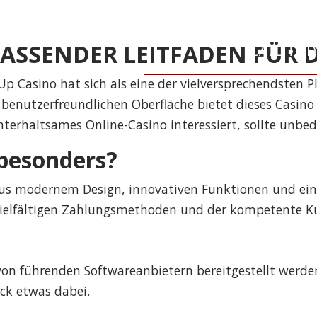
ASSENDER LEITFADEN FÜR D
CALL TO
p Casino hat sich als eine der vielversprechendsten Pl
HOME
ABOUT US
r benutzerfreundlichen Oberfläche bietet dieses Casin
nterhaltsames Online-Casino interessiert, sollte unbed
besonders?
us modernem Design, innovativen Funktionen und ein
vielfältigen Zahlungsmethoden und der kompetente Ku
e von führenden Softwareanbietern bereitgestellt werd
ack etwas dabei.