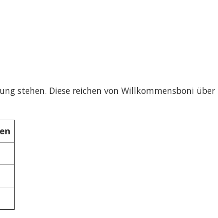
gung stehen. Diese reichen von Willkommensboni über
en