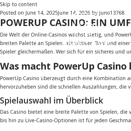
Skip to content
Posted on
June 14, 2025
June 14, 2026
by
juno13768
POWERUP CASINO: EIN UMF
Die Welt der Online-Casinos wächst stetig, und PowerU
breiten Palette an Spielen, attraktiven Boni und eine
Spieler gleichermaßen. Wer sich für ein sicheres und u
Was macht PowerUp Casino 
PowerUp Casino überzeugt durch eine Kombination a
hervorzuheben sind die schnellen Auszahlungen, die 
Spielauswahl im Überblick
Das Casino bietet eine breite Palette von Spielen, di
bis hin zu Live-Casino-Optionen ist für jeden Geschm