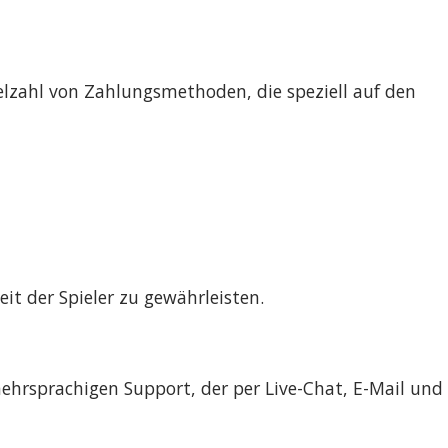
elzahl von Zahlungsmethoden, die speziell auf den
t der Spieler zu gewährleisten.
 mehrsprachigen Support, der per Live-Chat, E-Mail und