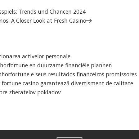
sspiels: Trends und Chancen 2024
nos: A Closer Look at Fresh Casino
tionarea activelor personale
horfortune en duurzame financiële plannen
horfortune e seus resultados financeiros promissores
r fortune casino garantează divertisment de calitate
pre zberateľov pokladov