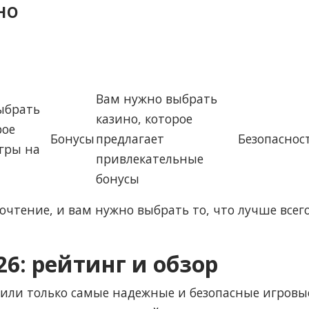
но
Вам нужно выбрать
ыбрать
казино, которое
рое
Бонусы
предлагает
Безопаснос
гры на
привлекательные
бонусы
очтение, и вам нужно выбрать то, что лучше всег
6: рейтинг и обзор
или только самые надежные и безопасные игровые