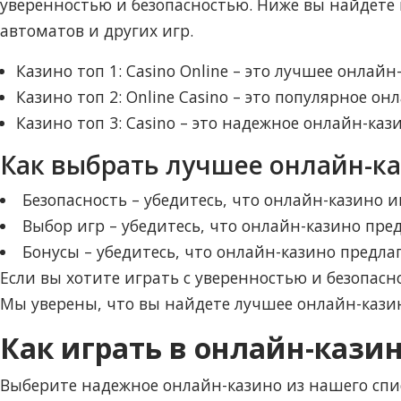
уверенностью и безопасностью. Ниже вы найдете
автоматов и других игр.
Казино топ 1:
Casino
Online – это лучшее онлайн-
Казино топ 2:
Online
Casino – это популярное онл
Казино топ 3:
Casino
– это надежное онлайн-кази
Как выбрать лучшее онлайн-к
Безопасность – убедитесь, что онлайн-казино
Выбор игр – убедитесь, что онлайн-казино пре
Бонусы – убедитесь, что онлайн-казино предла
Если вы хотите играть с уверенностью и безопас
Мы уверены, что вы найдете лучшее онлайн-казин
Как играть в онлайн-кази
Выберите надежное онлайн-казино из нашего спис