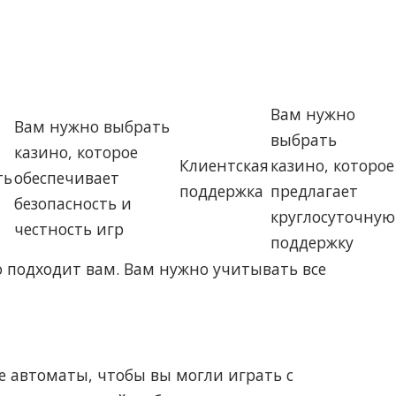
Вам нужно
Вам нужно выбрать
выбрать
казино, которое
Клиентская
казино, которое
ть
обеспечивает
поддержка
предлагает
безопасность и
круглосуточную
честность игр
поддержку
о подходит вам. Вам нужно учитывать все
 автоматы, чтобы вы могли играть с