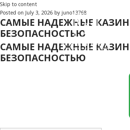
Skip to content
Posted on
July 3, 2026
by
juno13768
САМЫЕ НАДЕЖНЫЕ КАЗИНО
БЕЗОПАСНОСТЬЮ
САМЫЕ НАДЕЖНЫЕ КАЗИНО
БЕЗОПАСНОСТЬЮ