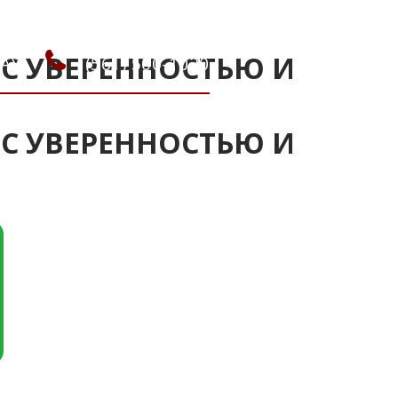
 С УВЕРЕННОСТЬЮ И
DAY!
(561) 500-1020
SERVICES
CONTACT US
 С УВЕРЕННОСТЬЮ И