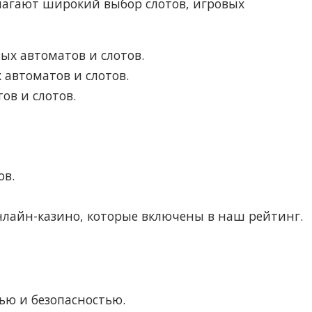
лагают широкий выбор слотов, игровых
вых автоматов и слотов.
 автоматов и слотов.
ов и слотов.
ов.
онлайн-казино, которые включены в наш рейтинг.
ью и безопасностью.