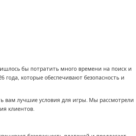
ришлось бы потратить много времени на поиск и
26 года, которые обеспечивают безопасность и
ть вам лучшие условия для игры. Мы рассмотрели
ия клиентов.
еспечивает безопасность платежей и предлагает