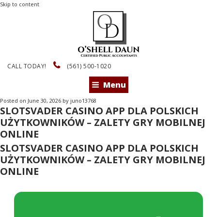
Skip to content
CALL TODAY!
(561) 500-1020
Menu
Posted on
June 30, 2026
by
juno13768
SLOTSVADER CASINO APP DLA POLSKICH
UŻYTKOWNIKÓW – ZALETY GRY MOBILNEJ
ONLINE
SLOTSVADER CASINO APP DLA POLSKICH
UŻYTKOWNIKÓW – ZALETY GRY MOBILNEJ
ONLINE