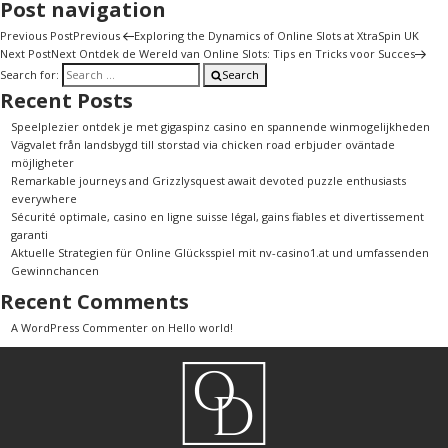
Post navigation
Previous Post
Previous
Exploring the Dynamics of Online Slots at XtraSpin UK
Next Post
Next
Ontdek de Wereld van Online Slots: Tips en Tricks voor Succes
Search for:
Search
Recent Posts
Speelplezier ontdek je met gigaspinz casino en spannende winmogelijkheden
Vägvalet från landsbygd till storstad via chicken road erbjuder oväntade
möjligheter
Remarkable journeys and Grizzlysquest await devoted puzzle enthusiasts
everywhere
Sécurité optimale, casino en ligne suisse légal, gains fiables et divertissement
garanti
Aktuelle Strategien für Online Glücksspiel mit nv-casino1.at und umfassenden
Gewinnchancen
Recent Comments
A WordPress Commenter
on
Hello world!