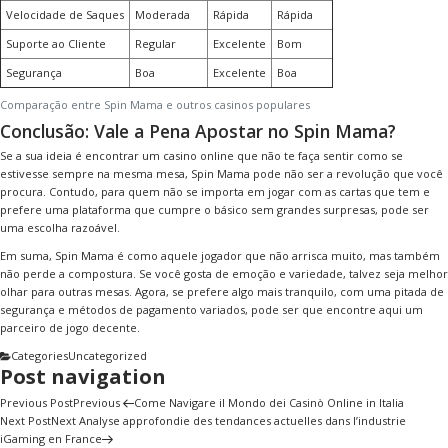
Velocidade de Saques
Moderada
Rápida
Rápida
Suporte ao Cliente
Regular
Excelente
Bom
Segurança
Boa
Excelente
Boa
Comparação entre Spin Mama e outros casinos populares
Conclusão: Vale a Pena Apostar no Spin Mama?
Se a sua ideia é encontrar um casino online que não te faça sentir como se
estivesse sempre na mesma mesa, Spin Mama pode não ser a revolução que você
procura. Contudo, para quem não se importa em jogar com as cartas que tem e
prefere uma plataforma que cumpre o básico sem grandes surpresas, pode ser
uma escolha razoável.
Em suma, Spin Mama é como aquele jogador que não arrisca muito, mas também
não perde a compostura. Se você gosta de emoção e variedade, talvez seja melhor
olhar para outras mesas. Agora, se prefere algo mais tranquilo, com uma pitada de
segurança e métodos de pagamento variados, pode ser que encontre aqui um
parceiro de jogo decente.
Categories
Uncategorized
Post navigation
Previous Post
Previous
Come Navigare il Mondo dei Casinò Online in Italia
Next Post
Next
Analyse approfondie des tendances actuelles dans l’industrie
iGaming en France