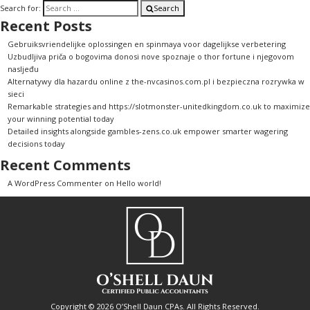
Search for:
Search
Recent Posts
Gebruiksvriendelijke oplossingen en spinmaya voor dagelijkse verbetering
Uzbudljiva priča o bogovima donosi nove spoznaje o thor fortune i njegovom
nasljeđu
Alternatywy dla hazardu online z the-nvcasinos.com.pl i bezpieczna rozrywka w
sieci
Remarkable strategies and https://slotmonster-unitedkingdom.co.uk to maximize
your winning potential today
Detailed insights alongside gambles-zens.co.uk empower smarter wagering
decisions today
Recent Comments
A WordPress Commenter
on
Hello world!
Copyright © 2026 O’Shell Daun CPAs. All Rights Reserved.