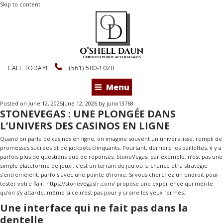
Skip to content
CALL TODAY!
(561) 500-1020
Menu
Posted on
June 12, 2025
June 12, 2026
by
juno13768
STONEVEGAS : UNE PLONGÉE DANS
L’UNIVERS DES CASINOS EN LIGNE
Quand on parle de casinos en ligne, on imagine souvent un univers lisse, rempli de
promesses sucrées et de jackpots clinquants. Pourtant, derrière les paillettes, il y a
parfois plus de questions que de réponses. StoneVegas, par exemple, n’est pas une
simple plateforme de jeux ; c’est un terrain de jeu où la chance et la stratégie
s’entremêlent, parfois avec une pointe d’ironie. Si vous cherchez un endroit pour
tester votre flair,
https://stonevegasfr.com/
propose une expérience qui mérite
qu’on s’y attarde, même si ce n’est pas pour y croire les yeux fermés.
Une interface qui ne fait pas dans la
dentelle