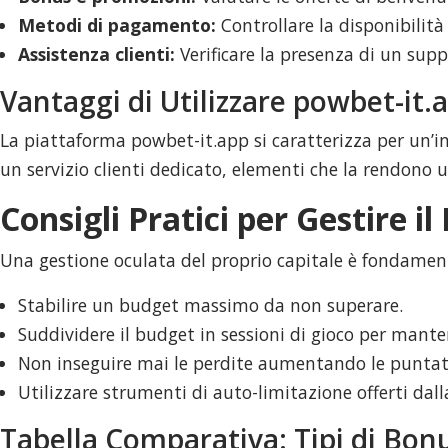
Metodi di pagamento:
Controllare la disponibilità 
Assistenza clienti:
Verificare la presenza di un suppo
Vantaggi di Utilizzare powbet-it.
La piattaforma
powbet-it.app
si caratterizza per un’i
un servizio clienti dedicato, elementi che la rendono un
Consigli Pratici per Gestire i
Una gestione oculata del proprio capitale è fondamental
Stabilire un budget massimo da non superare.
Suddividere il budget in sessioni di gioco per manten
Non inseguire mai le perdite aumentando le puntat
Utilizzare strumenti di auto-limitazione offerti dal
Tabella Comparativa: Tipi di Bonu