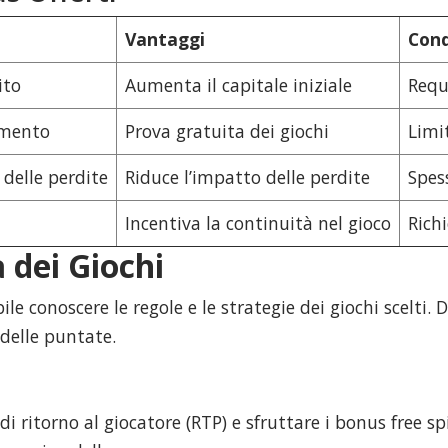
Vantaggi
Cond
ito
Aumenta il capitale iniziale
Requ
amento
Prova gratuita dei giochi
Limit
delle perdite
Riduce l’impatto delle perdite
Spes
Incentiva la continuità nel gioco
Rich
 dei Giochi
ile conoscere le regole e le strategie dei giochi scelti.
 delle puntate.
i ritorno al giocatore (RTP) e sfruttare i bonus free sp