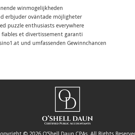
annende winmogelijkheden
oad erbjuder oväntade möjligheter
ed puzzle enthusiasts everywhere
s fiables et divertissement garanti
-casino1.at und umfassenden Gewinnchancen
opyright © 2026 O’Shell Daun CPAs. All Rights Reserve