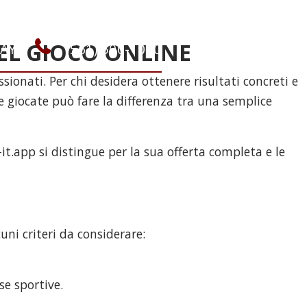
NEL GIOCO ONLINE
DAY!
(561) 500-1020
ionati. Per chi desidera ottenere risultati concreti e
SERVICES
CONTACT US
 giocate può fare la differenza tra una semplice
it.app
si distingue per la sua offerta completa e le
uni criteri da considerare:
e sportive.