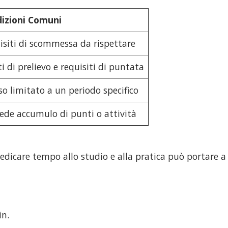
izioni Comuni
isiti di scommessa da rispettare
i di prelievo e requisiti di puntata
so limitato a un periodo specifico
iede accumulo di punti o attività
 Dedicare tempo allo studio e alla pratica può portare a
in.