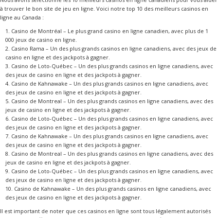
à trouver le bon site de jeu en ligne. Voici notre top 10 des meilleurs casinos en
ligne au Canada :
1. Casino de Montréal – Le plus grand casino en ligne canadien, avec plus de 1
000 jeux de casino en ligne.
2. Casino Rama – Un des plus grands casinos en ligne canadiens, avec des jeux de
casino en ligne et des jackpots à gagner.
3. Casino de Loto-Québec – Un des plus grands casinos en ligne canadiens, avec
des jeux de casino en ligne et des jackpots à gagner.
4. Casino de Kahnawake – Un des plus grands casinos en ligne canadiens, avec
des jeux de casino en ligne et des jackpots à gagner.
5. Casino de Montreal – Un des plus grands casinos en ligne canadiens, avec des
jeux de casino en ligne et des jackpots à gagner.
6. Casino de Loto-Québec – Un des plus grands casinos en ligne canadiens, avec
des jeux de casino en ligne et des jackpots à gagner.
7. Casino de Kahnawake – Un des plus grands casinos en ligne canadiens, avec
des jeux de casino en ligne et des jackpots à gagner.
8. Casino de Montreal – Un des plus grands casinos en ligne canadiens, avec des
jeux de casino en ligne et des jackpots à gagner.
9. Casino de Loto-Québec – Un des plus grands casinos en ligne canadiens, avec
des jeux de casino en ligne et des jackpots à gagner.
10. Casino de Kahnawake – Un des plus grands casinos en ligne canadiens, avec
des jeux de casino en ligne et des jackpots à gagner.
Il est important de noter que ces casinos en ligne sont tous légalement autorisés