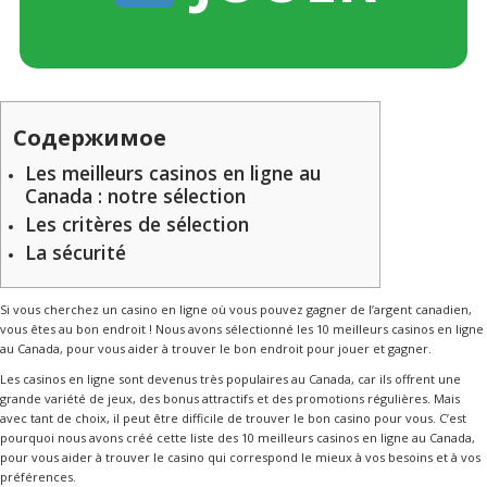
Содержимое
Les meilleurs casinos en ligne au
Canada : notre sélection
Les critères de sélection
La sécurité
Si vous cherchez un casino en ligne où vous pouvez gagner de l’argent canadien,
vous êtes au bon endroit ! Nous avons sélectionné les 10 meilleurs casinos en ligne
au Canada, pour vous aider à trouver le bon endroit pour jouer et gagner.
Les casinos en ligne sont devenus très populaires au Canada, car ils offrent une
grande variété de jeux, des bonus attractifs et des promotions régulières. Mais
avec tant de choix, il peut être difficile de trouver le bon casino pour vous. C’est
pourquoi nous avons créé cette liste des 10 meilleurs casinos en ligne au Canada,
pour vous aider à trouver le casino qui correspond le mieux à vos besoins et à vos
préférences.