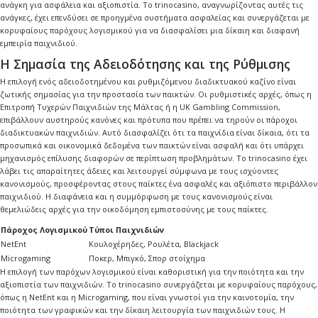
ανάγκη για ασφάλεια και αξιοπιστία. Το trinocasino, αναγνωρίζοντας αυτές τις
ανάγκες, έχει επενδύσει σε προηγμένα συστήματα ασφαλείας και συνεργάζεται με
κορυφαίους παρόχους λογισμικού για να διασφαλίσει μια δίκαιη και διαφανή
εμπειρία παιχνιδιού.
Η Σημασία της Αδειοδότησης και της Ρύθμισης
Η επιλογή ενός αδειοδοτημένου και ρυθμιζόμενου διαδικτυακού καζίνο είναι
ζωτικής σημασίας για την προστασία των παικτών. Οι ρυθμιστικές αρχές, όπως η
Επιτροπή Τυχερών Παιχνιδιών της Μάλτας ή η UK Gambling Commission,
επιβάλλουν αυστηρούς κανόνες και πρότυπα που πρέπει να τηρούν οι πάροχοι
διαδικτυακών παιχνιδιών. Αυτό διασφαλίζει ότι τα παιχνίδια είναι δίκαια, ότι τα
προσωπικά και οικονομικά δεδομένα των παικτών είναι ασφαλή και ότι υπάρχει
μηχανισμός επίλυσης διαφορών σε περίπτωση προβλημάτων. Το trinocasino έχει
λάβει τις απαραίτητες άδειες και λειτουργεί σύμφωνα με τους ισχύοντες
κανονισμούς, προσφέροντας στους παίκτες ένα ασφαλές και αξιόπιστο περιβάλλον
παιχνιδιού. Η διαφάνεια και η συμμόρφωση με τους κανονισμούς είναι
θεμελιώδεις αρχές για την οικοδόμηση εμπιστοσύνης με τους παίκτες.
Πάροχος Λογισμικού
Τύποι Παιχνιδιών
NetEnt
Κουλοχέρηδες, Ρουλέτα, Blackjack
Microgaming
Ποκερ, Μπιγκό, Σπορ στοίχημα
Η επιλογή των παρόχων λογισμικού είναι καθοριστική για την ποιότητα και την
αξιοπιστία των παιχνιδιών. Το trinocasino συνεργάζεται με κορυφαίους παρόχους,
όπως η NetEnt και η Microgaming, που είναι γνωστοί για την καινοτομία, την
ποιότητα των γραφικών και την δίκαιη λειτουργία των παιχνιδιών τους. Η