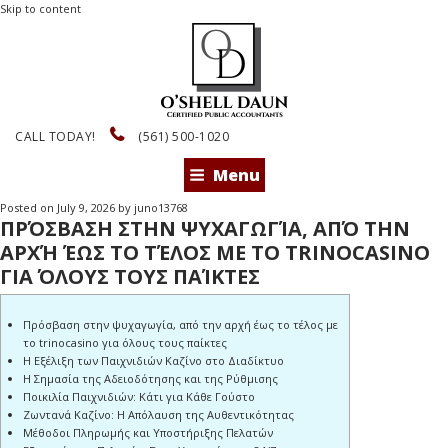
Skip to content
CALL TODAY!
(561) 500-1020
Menu
Posted on
July 9, 2026
by
juno13768
ΠΡΌΣΒΑΣΗ ΣΤΗΝ ΨΥΧΑΓΩΓΊΑ, ΑΠΌ ΤΗΝ
ΑΡΧΉ ΈΩΣ ΤΟ ΤΈΛΟΣ ΜΕ ΤΟ TRINOCASINO
ΓΙΑ ΌΛΟΥΣ ΤΟΥΣ ΠΑΊΚΤΕΣ
Πρόσβαση στην ψυχαγωγία, από την αρχή έως το τέλος με
το trinocasino για όλους τους παίκτες
Η Εξέλιξη των Παιχνιδιών Καζίνο στο Διαδίκτυο
Η Σημασία της Αδειοδότησης και της Ρύθμισης
Ποικιλία Παιχνιδιών: Κάτι για Κάθε Γούστο
Ζωντανά Καζίνο: Η Απόλαυση της Αυθεντικότητας
Μέθοδοι Πληρωμής και Υποστήριξης Πελατών