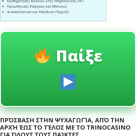
Εξυπηρέτηση Πελατών: Στην Υπηρεσία σας 24/7
Προωθητικές Ενέργειες και Μπόνους
Διασκεδαστικό και Υπεύθυνο Παιχνίδι
Παίξε
ΠΡΌΣΒΑΣΗ ΣΤΗΝ ΨΥΧΑΓΩΓΊΑ, ΑΠΌ ΤΗΝ
ΑΡΧΉ ΈΩΣ ΤΟ ΤΈΛΟΣ ΜΕ ΤΟ TRINOCASINO
ΓΙΑ ΌΛΟΥΣ ΤΟΥΣ ΠΑΊΚΤΕΣ