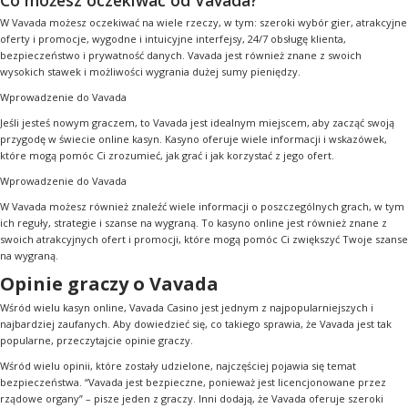
Co możesz oczekiwać od Vavada?
W Vavada możesz oczekiwać na wiele rzeczy, w tym: szeroki wybór gier, atrakcyjne
oferty i promocje, wygodne i intuicyjne interfejsy, 24/7 obsługę klienta,
bezpieczeństwo i prywatność danych. Vavada jest również znane z swoich
wysokich stawek i możliwości wygrania dużej sumy pieniędzy.
Wprowadzenie do Vavada
Jeśli jesteś nowym graczem, to Vavada jest idealnym miejscem, aby zacząć swoją
przygodę w świecie online kasyn. Kasyno oferuje wiele informacji i wskazówek,
które mogą pomóc Ci zrozumieć, jak grać i jak korzystać z jego ofert.
Wprowadzenie do Vavada
W Vavada możesz również znaleźć wiele informacji o poszczególnych grach, w tym
ich reguły, strategie i szanse na wygraną. To kasyno online jest również znane z
swoich atrakcyjnych ofert i promocji, które mogą pomóc Ci zwiększyć Twoje szanse
na wygraną.
Opinie graczy o Vavada
Wśród wielu kasyn online, Vavada Casino jest jednym z najpopularniejszych i
najbardziej zaufanych. Aby dowiedzieć się, co takiego sprawia, że Vavada jest tak
popularne, przeczytajcie opinie graczy.
Wśród wielu opinii, które zostały udzielone, najczęściej pojawia się temat
bezpieczeństwa. “Vavada jest bezpieczne, ponieważ jest licencjonowane przez
rządowe organy” – pisze jeden z graczy. Inni dodają, że Vavada oferuje szeroki