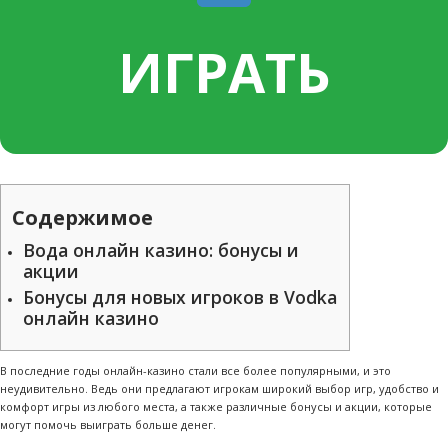
ИГРАТЬ
Содержимое
Вода онлайн казино: бонусы и
акции
Бонусы для новых игроков в Vodka
онлайн казино
В последние годы онлайн-казино стали все более популярными, и это
неудивительно. Ведь они предлагают игрокам широкий выбор игр, удобство и
комфорт игры из любого места, а также различные бонусы и акции, которые
могут помочь выиграть больше денег.