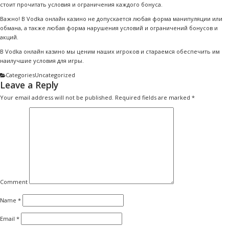
стоит прочитать условия и ограничения каждого бонуса.
Важно! В Vodka онлайн казино не допускается любая форма манипуляции или
обмана, а также любая форма нарушения условий и ограничений бонусов и
акций.
В Vodka онлайн казино мы ценим наших игроков и стараемся обеспечить им
наилучшие условия для игры.
Categories
Uncategorized
Leave a Reply
Your email address will not be published.
Required fields are marked
*
Comment
Name
*
Email
*