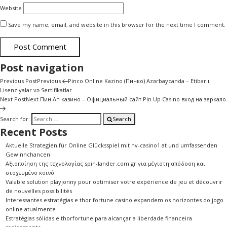
Website
Save my name, email, and website in this browser for the next time I comment.
Post navigation
Previous Post
Previous
Pinco Online Kazino (Пинко) Azərbaycanda – Etibarlı
Lisenziyalar və Sertifikatlar
Next Post
Next
Пин Ап казино – Официальный сайт Pin Up Casino вход на зеркало
Search for:
Search
Recent Posts
Aktuelle Strategien für Online Glücksspiel mit nv-casino1.at und umfassenden
Gewinnchancen
Αξιοποίηση της τεχνολογίας spin-lander.com.gr για μέγιστη απόδοση και
στοχευμένο κοινό
Valable solution playjonny pour optimiser votre expérience de jeu et découvrir
de nouvelles possibilités
Interessantes estratégias e thor fortune casino expandem os horizontes do jogo
online atualmente
Estratégias sólidas e thorfortune para alcançar a liberdade financeira