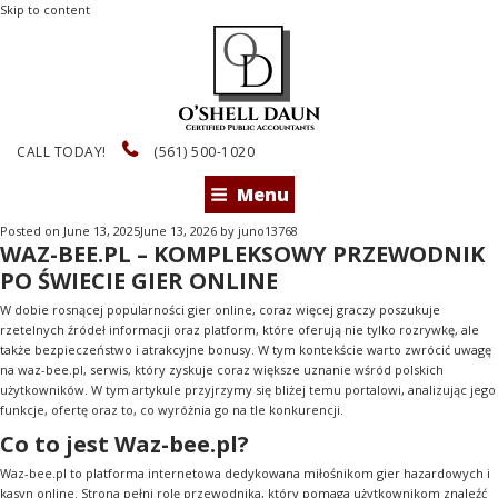
Skip to content
CALL TODAY!
(561) 500-1020
Menu
Posted on
June 13, 2025
June 13, 2026
by
juno13768
WAZ-BEE.PL – KOMPLEKSOWY PRZEWODNIK
PO ŚWIECIE GIER ONLINE
W dobie rosnącej popularności gier online, coraz więcej graczy poszukuje
rzetelnych źródeł informacji oraz platform, które oferują nie tylko rozrywkę, ale
także bezpieczeństwo i atrakcyjne bonusy. W tym kontekście warto zwrócić uwagę
na
waz-bee.pl
, serwis, który zyskuje coraz większe uznanie wśród polskich
użytkowników. W tym artykule przyjrzymy się bliżej temu portalowi, analizując jego
funkcje, ofertę oraz to, co wyróżnia go na tle konkurencji.
Co to jest Waz-bee.pl?
Waz-bee.pl to platforma internetowa dedykowana miłośnikom gier hazardowych i
kasyn online. Strona pełni rolę przewodnika, który pomaga użytkownikom znaleźć