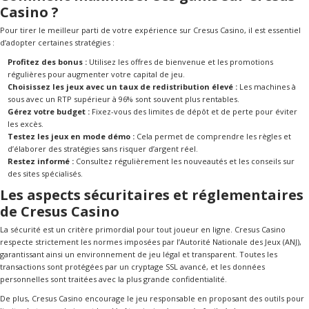
Casino ?
Pour tirer le meilleur parti de votre expérience sur Cresus Casino, il est essentiel
d’adopter certaines stratégies :
Profitez des bonus :
Utilisez les offres de bienvenue et les promotions
régulières pour augmenter votre capital de jeu.
Choisissez les jeux avec un taux de redistribution élevé :
Les machines à
sous avec un RTP supérieur à 96% sont souvent plus rentables.
Gérez votre budget :
Fixez-vous des limites de dépôt et de perte pour éviter
les excès.
Testez les jeux en mode démo :
Cela permet de comprendre les règles et
d’élaborer des stratégies sans risquer d’argent réel.
Restez informé :
Consultez régulièrement les nouveautés et les conseils sur
des sites spécialisés.
Les aspects sécuritaires et réglementaires
de Cresus Casino
La sécurité est un critère primordial pour tout joueur en ligne. Cresus Casino
respecte strictement les normes imposées par l’Autorité Nationale des Jeux (ANJ),
garantissant ainsi un environnement de jeu légal et transparent. Toutes les
transactions sont protégées par un cryptage SSL avancé, et les données
personnelles sont traitées avec la plus grande confidentialité.
De plus, Cresus Casino encourage le jeu responsable en proposant des outils pour