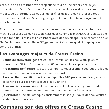
Cresus Casino a été lancé avec l’objectif de fournir une expérience de jeu
immersive et sécurisée. La plateforme est accessible sur ordinateur comme sur
mobile, ce qui permet aux joueurs de profiter de leurs jeux préférés à tout
moment et en tout lieu. Son design élégant et intuitif facilite la navigation, même
pour les débutants.
Ce casino en ligne propose une sélection impressionnante de jeux, allant des
machines à sous aux jeux de table classiques comme le blackjack, la roulette et le
poker. De plus, Cresus Casino collabore avec des développeurs de renom tels que
NetEnt, Microgaming et Play’n GO, garantissant ainsi une qualité graphique et
sonore optimale.
Les avantages majeurs de Cresus Casino
Bonus de bienvenue généreux :
Dès l’inscription, les nouveaux joueurs
peuvent bénéficier d’un bonus attractif qui booste leur capital de départ.
Programme de fidélité :
Cresus récompense régulièrement ses joueurs fidèles
avec des promotions exclusives et des cashback.
Service client réactif :
Une équipe disponible 24/7 par chat en direct, email ou
téléphone pour répondre à toutes les questions.
Transactions sécurisées :
Utilisation des technologies de cryptage modernes
pour garantir la protection des données personnelles et financières.
Jeux variés :
Une bibliothèque constamment mise à jour avec des nouveautés
et des titres populaires.
Comparaison des offres de Cresus Casino