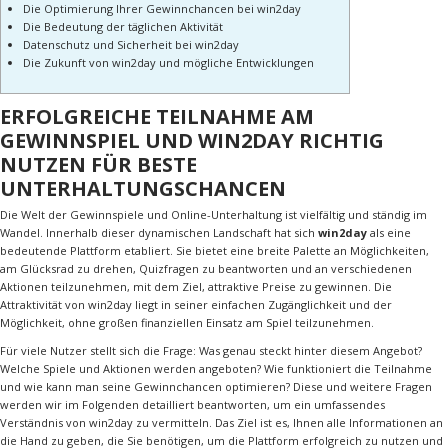
Die Optimierung Ihrer Gewinnchancen bei win2day
Die Bedeutung der täglichen Aktivität
Datenschutz und Sicherheit bei win2day
Die Zukunft von win2day und mögliche Entwicklungen
ERFOLGREICHE TEILNAHME AM
GEWINNSPIEL UND WIN2DAY RICHTIG
NUTZEN FÜR BESTE
UNTERHALTUNGSCHANCEN
Die Welt der Gewinnspiele und Online-Unterhaltung ist vielfältig und ständig im
Wandel. Innerhalb dieser dynamischen Landschaft hat sich
win2day
als eine
bedeutende Plattform etabliert. Sie bietet eine breite Palette an Möglichkeiten,
am Glücksrad zu drehen, Quizfragen zu beantworten und an verschiedenen
Aktionen teilzunehmen, mit dem Ziel, attraktive Preise zu gewinnen. Die
Attraktivität von win2day liegt in seiner einfachen Zugänglichkeit und der
Möglichkeit, ohne großen finanziellen Einsatz am Spiel teilzunehmen.
Für viele Nutzer stellt sich die Frage: Was genau steckt hinter diesem Angebot?
Welche Spiele und Aktionen werden angeboten? Wie funktioniert die Teilnahme
und wie kann man seine Gewinnchancen optimieren? Diese und weitere Fragen
werden wir im Folgenden detailliert beantworten, um ein umfassendes
Verständnis von win2day zu vermitteln. Das Ziel ist es, Ihnen alle Informationen an
die Hand zu geben, die Sie benötigen, um die Plattform erfolgreich zu nutzen und