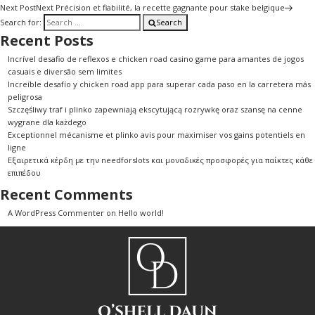
Next Post
Next
Précision et fiabilité, la recette gagnante pour stake belgique
Search for:
Search
Recent Posts
Incrível desafio de reflexos e chicken road casino game para amantes de jogos
casuais e diversão sem limites
Increíble desafío y chicken road app para superar cada paso en la carretera más
peligrosa
Szczęśliwy traf i plinko zapewniają ekscytującą rozrywkę oraz szansę na cenne
wygrane dla każdego
Exceptionnel mécanisme et plinko avis pour maximiser vos gains potentiels en
ligne
Εξαιρετικά κέρδη με την needforslots και μοναδικές προσφορές για παίκτες κάθε
επιπέδου
Recent Comments
A WordPress Commenter
on
Hello world!