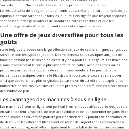
Sécurité
Normes élevées assurant la protection des joueurs
Le respect strict de la réglementation contribue à créer un environnement de jeu
équitable et transparent pour tous les joueurs. Cela signifie que les jeux proposés
sont basés sur des générateurs de nombres aléatoires certifiés et que les
conditions générales d’utilisation sont claires et compréhensibles.
Une offre de jeux diversifiée pour tous les
goûts
stake belgique propose une large sélection de jeux de casino en ligne, conçus pour
satisfaire tous les types de joueurs. Des machines à sous classiques aux jeux de
table en passant par le casino en direct, il y en a pour tous les goûts. Les machines
à sous représentent la part la plus importante de l’offre, avec des titres variés
proposés par des développeurs de renommée mondiale. Les jeux de table
incluent des classiques comme le blackjack, la roulette, le baccarat et le poker,
ainsi que des variantes plus originales. Le casino en direct offre une expérience
immersive et réaliste, avec des croupiers professionnels diffusant en direct depuis
des studios de jeux.
Les avantages des machines à sous en ligne
Les machines à sous en ligne sont particulièrement populaires auprès des joueurs
en raison de leur simplicité, de leur accessibilité et de leur potentiel de gains. Elles
sont disponibles en version gratuite pour permettre aux joueurs de s’entraîner et
de découvrir les différents titres avant de miser de l’argent réel. Les machines à
sous à jackpot progressif offrent également la possibilité de remporter des gains