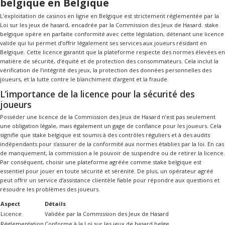
belgique en Belgique
L’exploitation de casinos en ligne en Belgique est strictement réglementée par la
Loi sur les jeux de hasard, encadrée par la Commission des Jeux de Hasard. stake
belgique opère en parfaite conformité avec cette législation, détenant une licence
valide qui lui permet d’offrir légalement ses services aux joueurs résidant en
Belgique. Cette licence garantit que la plateforme respecte des normes élevées en
matière de sécurité, d’équité et de protection des consommateurs. Cela inclut la
vérification de l’intégrité des jeux, la protection des données personnelles des
joueurs, et la lutte contre le blanchiment d’argent et la fraude.
L’importance de la licence pour la sécurité des
joueurs
Posséder une licence de la Commission des Jeux de Hasard n’est pas seulement
une obligation légale, mais également un gage de confiance pour les joueurs. Cela
signifie que stake belgique est soumis à des contrôles réguliers et à des audits
indépendants pour s’assurer de la conformité aux normes établies par la loi. En cas
de manquement, la commission a le pouvoir de suspendre ou de retirer la licence.
Par conséquent, choisir une plateforme agréée comme stake belgique est
essentiel pour jouer en toute sécurité et sérénité. De plus, un opérateur agréé
peut offrir un service d’assistance clientèle fiable pour répondre aux questions et
résoudre les problèmes des joueurs.
Aspect
Détails
Licence
Validée par la Commission des Jeux de Hasard
Réglementation
Conforme à la Loi sur les jeux de hasard belge