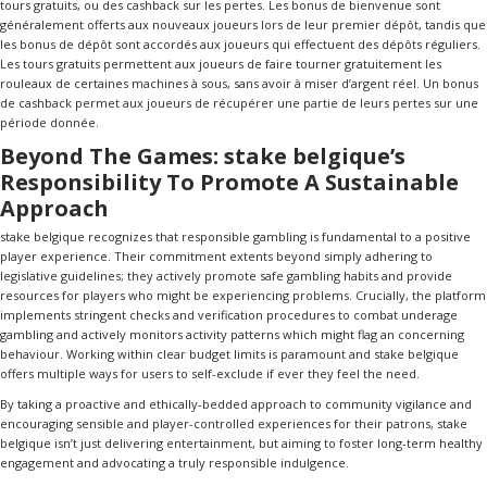
tours gratuits, ou des cashback sur les pertes. Les bonus de bienvenue sont
généralement offerts aux nouveaux joueurs lors de leur premier dépôt, tandis que
les bonus de dépôt sont accordés aux joueurs qui effectuent des dépôts réguliers.
Les tours gratuits permettent aux joueurs de faire tourner gratuitement les
rouleaux de certaines machines à sous, sans avoir à miser d’argent réel. Un bonus
de cashback permet aux joueurs de récupérer une partie de leurs pertes sur une
période donnée.
Beyond The Games: stake belgique’s
Responsibility To Promote A Sustainable
Approach
stake belgique recognizes that responsible gambling is fundamental to a positive
player experience. Their commitment extents beyond simply adhering to
legislative guidelines; they actively promote safe gambling habits and provide
resources for players who might be experiencing problems. Crucially, the platform
implements stringent checks and verification procedures to combat underage
gambling and actively monitors activity patterns which might flag an concerning
behaviour. Working within clear budget limits is paramount and stake belgique
offers multiple ways for users to self-exclude if ever they feel the need.
By taking a proactive and ethically-bedded approach to community vigilance and
encouraging sensible and player-controlled experiences for their patrons, stake
belgique isn’t just delivering entertainment, but aiming to foster long-term healthy
engagement and advocating a truly responsible indulgence.