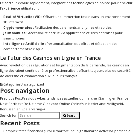
Le secteur évolue rapidement, intégrant des technologies de pointe pour enrichir
l’expérience utilisateur :
Réalité Virtuelle (VR) :
Offrant une immersion totale dans un environnement
3D interactif.
Cryptomonnaies :
Facilitation des paiements anonymes et rapides.
Jeux Mobiles :
Accessibilité accrue via applications et sites optimisés pour
smartphones.
Intelligence Artificielle :
Personnalisation des offres et détection des
comportements à risque.
Le Futur des Casinos en Ligne en France
Avec l’évolution des régulations et l’augmentation de la demande, les casinos en
ligne devraient continuer à se professionnaliser, offrant toujours plus de sécurité,
de diversité et d’innovation aux joueurs français.
Categories
Uncategorized
Post navigation
Previous Post
Previous
Les tendances actuelles du marché iGaming en France
Next Post
Next
De Ultieme Gids voor Online Casino’s in Nederland: Veiligheid,
Bonussen en Spelervaring
Search for:
Search
Recent Posts
Complexitatea financiară și rolul thorfortune în gestionarea activelor personale