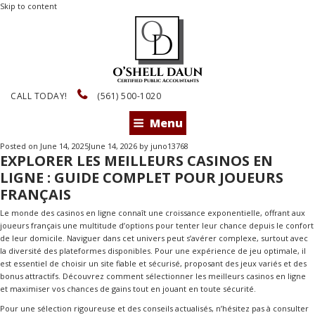
Skip to content
CALL TODAY!
(561) 500-1020
Menu
Posted on
June 14, 2025
June 14, 2026
by
juno13768
EXPLORER LES MEILLEURS CASINOS EN
LIGNE : GUIDE COMPLET POUR JOUEURS
FRANÇAIS
Le monde des casinos en ligne connaît une croissance exponentielle, offrant aux
joueurs français une multitude d’options pour tenter leur chance depuis le confort
de leur domicile. Naviguer dans cet univers peut s’avérer complexe, surtout avec
la diversité des plateformes disponibles. Pour une expérience de jeu optimale, il
est essentiel de choisir un site fiable et sécurisé, proposant des jeux variés et des
bonus attractifs. Découvrez comment sélectionner les meilleurs casinos en ligne
et maximiser vos chances de gains tout en jouant en toute sécurité.
Pour une sélection rigoureuse et des conseils actualisés, n’hésitez pas à consulter