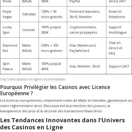
Étoile
(MGA)
500€
PayPal
direct 24/7
Royal
150% + 50
Virement bancaire,
Email et
Gibraltar
Vegas
tours gratuits
Skrill, Neteller
téléphone
Lucky
100% jusqu’à
Cryptomonnaies,
Support
Curacao
Spin
300€
cartes prépayées
multilingue
Chat en
Diamond
Malte
250% + 100
Visa, Mastercard,
direct et
Bet
(MGA)
tours gratuits
PaySafeCard
FAQ
Spin
Malte
100% jusqu’à
Visa, Neteller, Skrill
Support 24/7
Palace
(MGA)
400€
Top 5 des casinos en ligne recommandés
Pourquoi Privilégier les Casinos avec Licence
Européenne ?
Les licences européennes, notamment celles de Malte et Gibraltar, garantissent un
cadre réglementaire strict. Elles assurent la protection des joueurs, la
transparence des jeux et la sécurité des transactions financières.
Les Tendances Innovantes dans l’Univers
des Casinos en Ligne