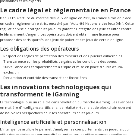
passionnés et les experts.
Le cadre légal et réglementaire en France
Depuis l’ouverture du marché des jeux en ligne en 2010, la France a mis en place
un cadre réglementaire strict encadré par l’Autorité Nationale des Jeux (ANJ). Cette
régulation vise à protéger les joueurs, garantir l’intégrité des jeux et lutter contre
le blanchiment d’argent. Les opérateurs doivent obtenir une licence pour
proposer des paris sportifs, des jeux de poker et des jeux de cercle en ligne.
Les obligations des opérateurs
Respect des règles de protection des mineurs et des joueurs vulnérables
Transparence sur les probabilités de gains et les conditions des bonus
Surveillance des comportements à risque et mise en place d’outils d’auto-
exclusion
Déclaration et contrôle des transactions financières
Les innovations technologiques qui
transforment le iGaming
La technologie joue un rôle clé dans l’évolution du marché iGaming. Les avancées
en matière d’intelligence artificielle, de réalité virtuelle et de blockchain ouvrent
de nouvelles perspectives pour les opérateurs et les joueurs.
Intelligence artificielle et personnalisation
L’intelligence artificielle permet d’analyser les comportements des joueurs pour
offrir des expériences personnalisées, optimiser les offres promotionnelles et