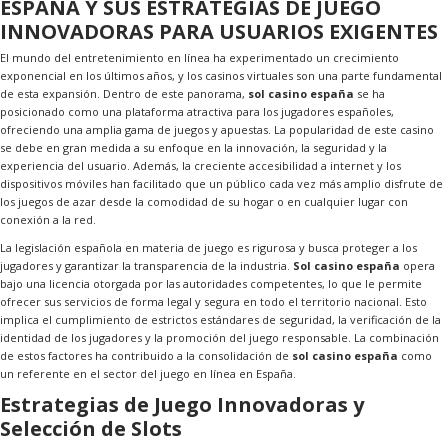
ESPAÑA Y SUS ESTRATEGIAS DE JUEGO
INNOVADORAS PARA USUARIOS EXIGENTES
El mundo del entretenimiento en línea ha experimentado un crecimiento
exponencial en los últimos años, y los casinos virtuales son una parte fundamental
de esta expansión. Dentro de este panorama,
sol casino españa
se ha
posicionado como una plataforma atractiva para los jugadores españoles,
ofreciendo una amplia gama de juegos y apuestas. La popularidad de este casino
se debe en gran medida a su enfoque en la innovación, la seguridad y la
experiencia del usuario. Además, la creciente accesibilidad a internet y los
dispositivos móviles han facilitado que un público cada vez más amplio disfrute de
los juegos de azar desde la comodidad de su hogar o en cualquier lugar con
conexión a la red.
La legislación española en materia de juego es rigurosa y busca proteger a los
jugadores y garantizar la transparencia de la industria.
Sol casino españa
opera
bajo una licencia otorgada por las autoridades competentes, lo que le permite
ofrecer sus servicios de forma legal y segura en todo el territorio nacional. Esto
implica el cumplimiento de estrictos estándares de seguridad, la verificación de la
identidad de los jugadores y la promoción del juego responsable. La combinación
de estos factores ha contribuido a la consolidación de
sol casino españa
como
un referente en el sector del juego en línea en España.
Estrategias de Juego Innovadoras y
Selección de Slots