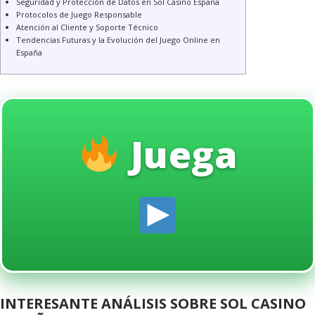
Seguridad y Protección de Datos en Sol Casino España
Protocolos de Juego Responsable
Atención al Cliente y Soporte Técnico
Tendencias Futuras y la Evolución del Juego Online en
España
Juega
INTERESANTE ANÁLISIS SOBRE SOL CASINO