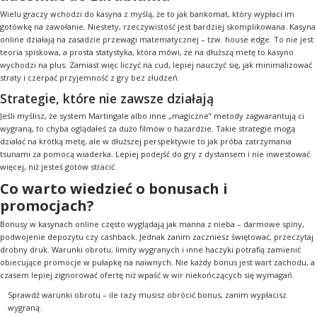
Wielu graczy wchodzi do kasyna z myślą, że to jak bankomat, który wypłaci im
gotówkę na zawołanie. Niestety, rzeczywistość jest bardziej skomplikowana. Kasyna
online działają na zasadzie przewagi matematycznej – tzw. house edge. To nie jest
teoria spiskowa, a prosta statystyka, która mówi, że na dłuższą metę to kasyno
wychodzi na plus. Zamiast więc liczyć na cud, lepiej nauczyć się, jak minimalizować
straty i czerpać przyjemność z gry bez złudzeń.
Strategie, które nie zawsze działają
Jeśli myślisz, że system Martingale albo inne „magiczne” metody zagwarantują ci
wygraną, to chyba oglądałeś za dużo filmów o hazardzie. Takie strategie mogą
działać na krótką metę, ale w dłuższej perspektywie to jak próba zatrzymania
tsunami za pomocą wiaderka. Lepiej podejść do gry z dystansem i nie inwestować
więcej, niż jesteś gotów stracić.
Co warto wiedzieć o bonusach i
promocjach?
Bonusy w kasynach online często wyglądają jak manna z nieba – darmowe spiny,
podwojenie depozytu czy cashback. Jednak zanim zaczniesz świętować, przeczytaj
drobny druk. Warunki obrotu, limity wygranych i inne haczyki potrafią zamienić
obiecujące promocje w pułapkę na naiwnych. Nie każdy bonus jest wart zachodu, a
czasem lepiej zignorować ofertę niż wpaść w wir niekończących się wymagań.
Sprawdź warunki obrotu – ile razy musisz obrócić bonus, zanim wypłacisz
wygraną.