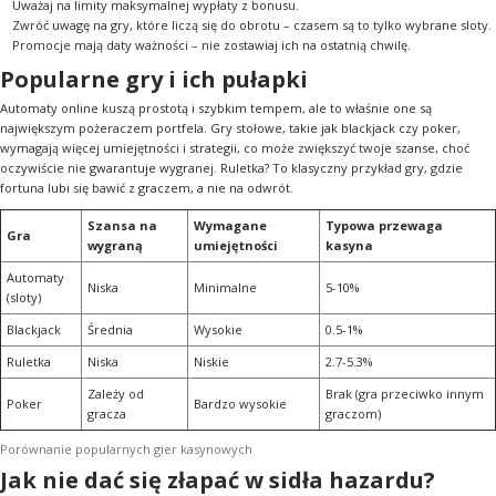
Uważaj na limity maksymalnej wypłaty z bonusu.
Zwróć uwagę na gry, które liczą się do obrotu – czasem są to tylko wybrane sloty.
Promocje mają daty ważności – nie zostawiaj ich na ostatnią chwilę.
Popularne gry i ich pułapki
Automaty online kuszą prostotą i szybkim tempem, ale to właśnie one są
największym pożeraczem portfela. Gry stołowe, takie jak blackjack czy poker,
wymagają więcej umiejętności i strategii, co może zwiększyć twoje szanse, choć
oczywiście nie gwarantuje wygranej. Ruletka? To klasyczny przykład gry, gdzie
fortuna lubi się bawić z graczem, a nie na odwrót.
Szansa na
Wymagane
Typowa przewaga
Gra
wygraną
umiejętności
kasyna
Automaty
Niska
Minimalne
5-10%
(sloty)
Blackjack
Średnia
Wysokie
0.5-1%
Ruletka
Niska
Niskie
2.7-5.3%
Zależy od
Brak (gra przeciwko innym
Poker
Bardzo wysokie
gracza
graczom)
Porównanie popularnych gier kasynowych
Jak nie dać się złapać w sidła hazardu?