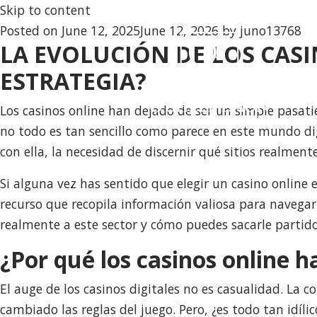
Skip to content
Posted on
June 12, 2025
June 12, 2026
by
juno13768
LA EVOLUCIÓN DE LOS CASI
ESTRATEGIA?
Los casinos online han dejado de ser un simple pasat
no todo es tan sencillo como parece en este mundo dig
con ella, la necesidad de discernir qué sitios realmen
Si alguna vez has sentido que elegir un casino online
recurso que recopila información valiosa para navegar
realmente a este sector y cómo puedes sacarle partid
¿Por qué los casinos online 
El auge de los casinos digitales no es casualidad. La
cambiado las reglas del juego. Pero, ¿es todo tan idí