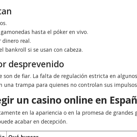
tan
os.
agamonedas hasta el póker en vivo.
 dinero real.
bankroll si se usan con cabeza.
or desprevenido
 son de fiar. La falta de regulación estricta en alguno
en una trampa para quienes no controlan sus impulsos
egir un casino online en Espa
camente en la apariencia o en la promesa de grandes 
 puede acabar en decepción.