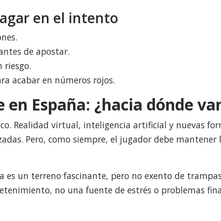
agar en el intento
ones.
antes de apostar.
 riesgo.
para acabar en números rojos.
ine en España: ¿hacia dónde v
o. Realidad virtual, inteligencia artificial y nuevas fo
das. Pero, como siempre, el jugador debe mantener la g
ña es un terreno fascinante, pero no exento de trampas
tretenimiento, no una fuente de estrés o problemas fina