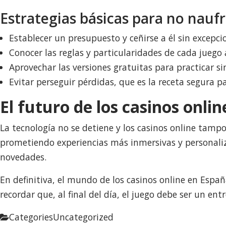
Estrategias básicas para no naufr
Establecer un presupuesto y ceñirse a él sin excepci
Conocer las reglas y particularidades de cada juego 
Aprovechar las versiones gratuitas para practicar sin
Evitar perseguir pérdidas, que es la receta segura 
El futuro de los casinos onl
La tecnología no se detiene y los casinos online tampoc
prometiendo experiencias más inmersivas y personaliza
novedades.
En definitiva, el mundo de los casinos online en Espa
recordar que, al final del día, el juego debe ser un en
Categories
Uncategorized