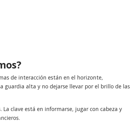
amos?
rmas de interacción están en el horizonte,
uardia alta y no dejarse llevar por el brillo de las
. La clave está en informarse, jugar con cabeza y
ncieros.